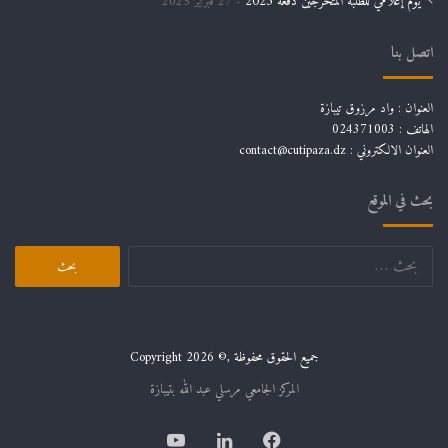
يوم إعلامي للطلبة المتخرجين دفعة 2025
27 فبراير 2025
اتصل بنا
العنوان : واد مرزوق تيبازة
الهاتف : 024371003
العنوان الالكتروني : contact@cutipaza.dz
بحث في الموقع
البحث
عن:
جميع الحقوق محفوظة ,© Copyright 2026
المركز الجامعي مرسلي عبد الله بتيبازة
فيسبوك
لينكدإن
يوتيوب