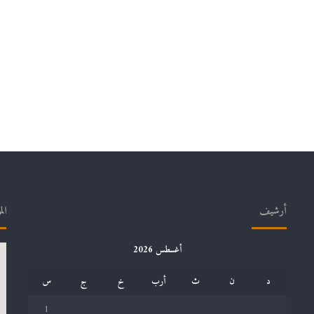
أرشيف
الم
أغسطس 2026
د
ن
ث
أرب
خ
ج
س
1