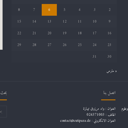
8
7
6
5
4
3
2
15
14
13
12
11
10
9
22
21
20
19
18
17
16
29
28
27
26
25
24
23
31
30
« مارس
اتصل بنا
بحث ف
علوم
العنوان : واد مرزوق تيبازة
الهاتف : 024371003
العنوان الالكتروني : contact@cutipaza.dz