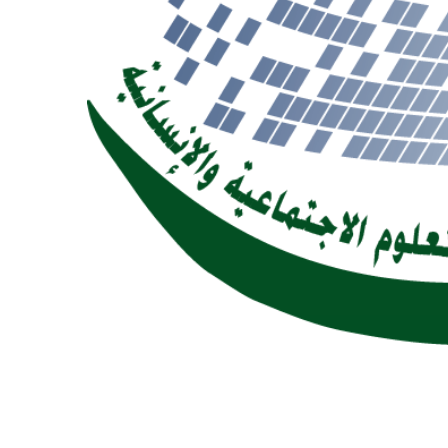
سم علوم التسيير“ السداسي الثاني
28 مايو 2023
التصحيح النموذجي ” السنة الاولى ج