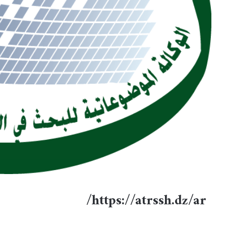
5 مارس 2022
1 فبراير 2023
ائج مسابقة الالتحاق بالتكوين في الطور الثالث دكتوراه
البرنامج الدراسي “ ق
م د لمعهد العلوم الاقتصادية و التجارية و علوم التسيير
2023/2022
https://atrssh.dz/ar/