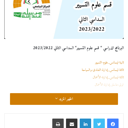
البرنامج الدراسي “ قسم علوم التسيير“ السداسي الثاني 2023/2022
ثانية-ليسانس_علوم-التسيير
ثالثة-ليسانس_إدارة-الفنادق-والسياحة
ثالثة-ليسانس_إدارة-الأعمال
اولى-ماستر_إدارة-الأعمال
اظهر المزيد
لينكدإن
مشاركة عبر البريد
طباعة