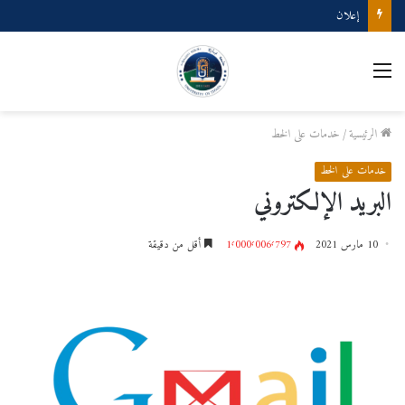
إعلان
الرئيسية
/
خدمات على الخط
خدمات على الخط
البريد الإلكتروني
10 مارس 2021
1٬000٬006٬797
أقل من دقيقة