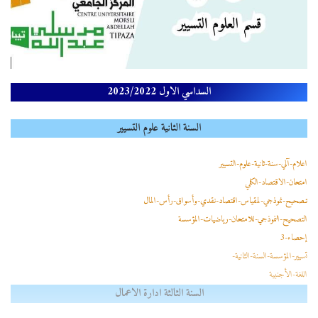
السداسي الاول 2023/2022
السنة الثانية علوم التسيير
اعلام-آلي-سنة-ثانية-علوم-التسيير
امتحان-الاقتصاد-الكلي
تـصحيح-نموذجي-لمقياس-اقتصاد-نقدي-وأسواق-رأس-المال
التصحيح-النموذجي-للامتحان-رياضيات-المؤسسة
إحصاء-3
تسيير-المؤسسة-السنة-الثانية-
اللغة-الأجنبية
السنة الثالثة ادارة الاعمال