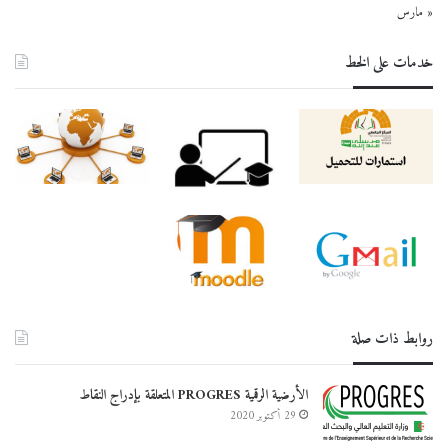
« مارس
قانون-الضرائب-
ادارة-الابداع-والابتكار-الدورة-الاستدراكية
خدمات على الخط
دراسة-السوق-الدورة-الاستدراكية_
-منهجية-البحث-العلمي-دورة-استدراكية
لدورة-الاستدراكية-مقياس-إدارة-أنظمة-المعلومات.
روابط ذات صلة
الأرضية الرقمية PROGRES المتعلقة بإدراج النقاط
29 أكتوبر 2020