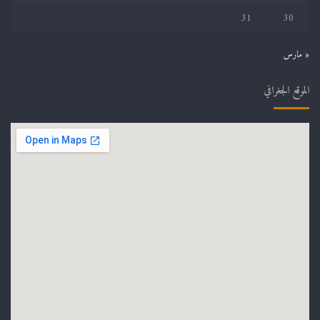
31
30
« مارس
الموقع الجغرافي