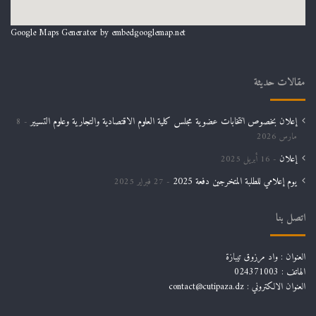
Google Maps Generator by
embedgooglemap.net
مقالات حديثة
إعلان بخصوص انتخابات عضوية مجلس كلية العلوم الاقتصادية والتجارية وعلوم التسيير
8
مارس 2026
إعلان
16 أبريل 2025
يوم إعلامي للطلبة المتخرجين دفعة 2025
27 فبراير 2025
اتصل بنا
العنوان : واد مرزوق تيبازة
الهاتف : 024371003
العنوان الالكتروني : contact@cutipaza.dz