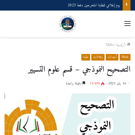
يوم إعلامي للطلبة المتخرجين دفعة 2025
القائمة
الرئيسية
/
Slide
Slide
أحداث
إعلانات
طلبة
التصحيح النموذجي – قسم علوم التسيير
16 يناير 2023
11٬695
دقيقة واحدة