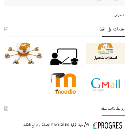
31
30
المراجعة المحاسبية و المالية
الحل-قانون-جبائي-ماستر
« مارس
الحل النموذجي لمقياس لغة اجنبية
السنة الأولى ماستر المالية و البنوك الاسلامية
خدمات على الخط
امتحان-في-الرقابة-والاشراف-في-المصارف-الاسلامية
الحل-النموذجي-لمقياس-قانون-الاعمال
انجليزية
احكام الوقف و الزكاة
الاجابه-النموذجيه الاسواق المالية الدولية و التمويل الاسلامي
الإجابة-النموذجية مقياس الاسواق المالية الاسلامية
تصحيح-نموذجي-مقاولاتية
روابط ذات صلة
الأرضية الرقمية PROGRES المتعلقة بإدراج النقاط