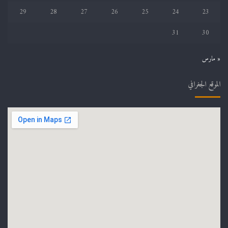
29
28
27
26
25
24
23
31
30
« مارس
الموقع الجغرافي