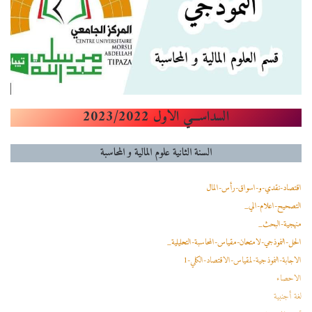
السداســـي الاول 2023/2022
السنة الثانية علوم المالية و المحاسبة
اقتصاد-نقدي-و-اسواق-رأس-المال
التصحيح-اعلام-الي_
منهجية-البحث_
الحل-النموذجي-لامتحان-مقياس-المحاسبة-التحليلية_
الاجابة-النموذجية-لمقياس-الاقتصاد-الكلي-1
الاحصاء
لغة أجنبية