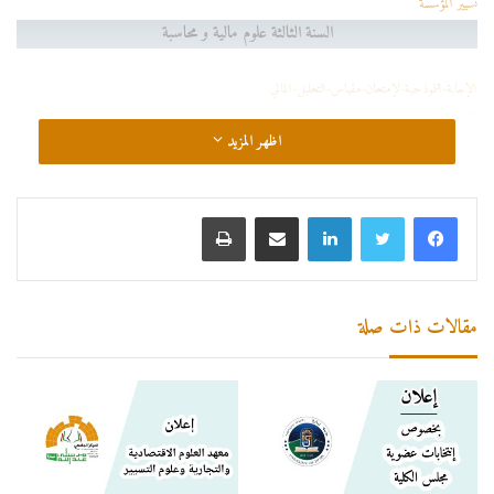
تسيير المؤسسة
السنة الثالثة علوم مالية و محاسبة
الإجابة-النموذجية-لإمتحان-مقياس-التحليل-المالي
3L-مراقبة-التسيير
اظهر المزيد
محاسبة-معمقة-1
الحل-النموذجي-لامتحان-محاسبة-الشركات-
الافلاس و التسوية القضائية
لينكدإن
مشاركة عبر البريد
طباعة
جباية مؤسسة
اللغة-الأجنبية-
السنة الثالثة مالية البنوك و التأمينات
مقالات ذات صلة
التصحيح-النموذجي-لامتحان-مقياس-محاسبة-التأمينات_
حل_إمتحان_المحاضرة_محاسبة_البنوك_
تصحيح امتحان تقييم المشاريع
مقياس-قانون-التأمينات
التسويق البنكي
اللغة-الأجنبية