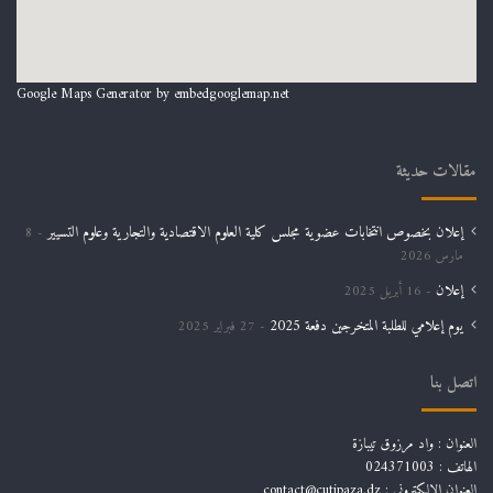
Google Maps Generator by
embedgooglemap.net
مقالات حديثة
إعلان بخصوص انتخابات عضوية مجلس كلية العلوم الاقتصادية والتجارية وعلوم التسيير
8
مارس 2026
إعلان
16 أبريل 2025
يوم إعلامي للطلبة المتخرجين دفعة 2025
27 فبراير 2025
اتصل بنا
العنوان : واد مرزوق تيبازة
الهاتف : 024371003
العنوان الالكتروني : contact@cutipaza.dz