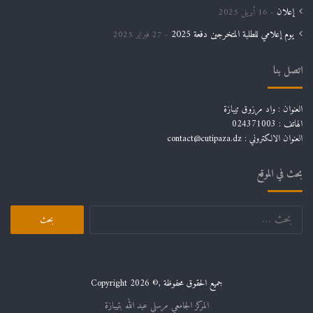
إعلان
16 أبريل 2025
يوم إعلامي للطلبة المتخرجين دفعة 2025
27 فبراير 2025
اتصل بنا
العنوان : واد مرزوق تيبازة
الهاتف : 024371003
العنوان الالكتروني : contact@cutipaza.dz
بحث في الموقع
البحث
عن:
جميع الحقوق محفوظة ,© Copyright 2026
المركز الجامعي مرسلي عبد الله بتيبازة